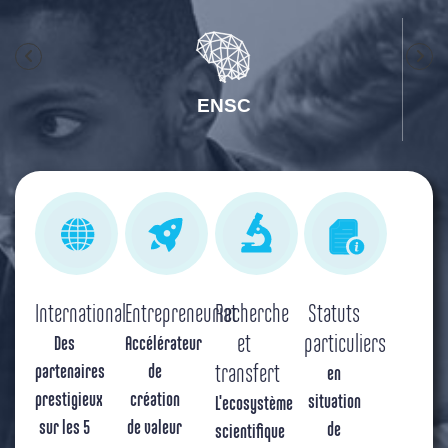
ENSC
International
Entrepreneuriat
Recherche
Statuts
et
particuliers
Des
Accélérateur
partenaires
de
transfert
en
prestigieux
création
situation
L'ecosystème
sur les 5
de valeur
de
scientifique