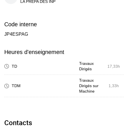
LA PREPA DES INP
Code interne
JP4ESPAG
Heures d'enseignement
Travaux
TD
17,33h
Dirigés
Travaux
TDM
Dirigés sur
1,33h
Machine
Contacts