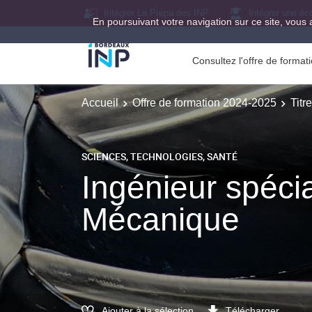
Intégrer La Prépa des INP
Intégrer une éc
En poursuivant votre navigation sur ce site, vous 
Consultez l'offre de forma
Accueil
Offre de formation 2024-2025
Titr
SCIENCES, TECHNOLOGIES, SANTÉ
Ingénieur spéci
Mécanique
Ajouter à la sélection
Télécharger