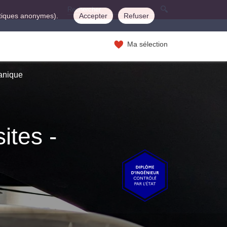
istiques anonymes).
Accepter
Refuser
Ma sélection
canique
ites -