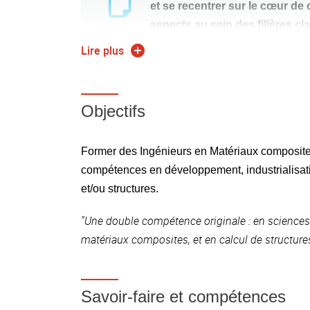
et se recentrer sur le cœur de 
aspects au sein des filières c
Plus d'informations à venir
Lire plus
L'ingénieur "Matériaux Composites et Mécaniqu
Objectifs
leur comportement mécanique. Il est capable de 
La formation d'ingénieurs en Matériaux Composi
Former des Ingénieurs en Matériaux composite
CFA Sup Nouvelle-Aquitaine
avec le
et en colla
compétences en développement, industrialisatio
et/ou structures.
"Une double compétence originale : en sciences 
matériaux composites, et en calcul de structures
Savoir-faire et compétences