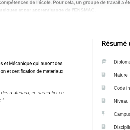
compétences de l’école. Pour cela, un groupe de travail a ét
lassiques et par apprentissage de l’ENSMAC.
e" conçoit des structures composites ou métalliques, sélection
Résumé d
prendre en charge un projet, de la rédaction du cahier des char
tes et Mécanique est ouverte à l'apprentissage et à la formatio
Diplôm
s et Mécanique qui auront des
ENSEIRB-MATMECA
boration avec l’
.
n et certification de matériaux
Nature
Code in
des matériaux, en particulier en
."
Niveau 
Campu
Discipli