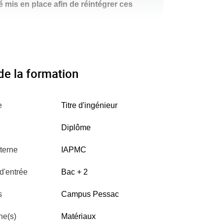
é mis en place afin de réintégrer ces
ne les matériaux les mieux adaptés et simule
e la formation
ges jusqu'à la certification.
n continue. Elle est proposée en partenariat
e
Titre d'ingénieur
Diplôme
terne
IAPMC
d'entrée
Bac + 2
s
Campus Pessac
ne(s)
Matériaux