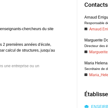
Contacts
 sur le comportement mécanique
Arnaud Errigu
Responsable de 
mposite ou métallique
Arnaud.Err
'enseignants-chercheurs du site
riels
Marguerite D
 par éléments finis et mécanique
les 2 premières années d'école,
Directeur des 
r calcul de structures, jusqu'au
Marguerite
s charges à la
Maria Helena
ns une entreprise ou un
Secrétaire de 
 la réalisation de prototypes, en
Maria_Hel
le marketing
 dans une université à l'étranger
, incubateur INPulse
née permettant à l'apprenti d'être
Établisse
écifiques dans le
ENSEIR
ors dans des entreprises en