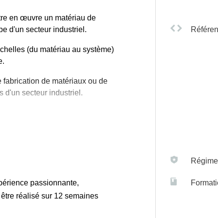
ttre en œuvre un matériau de
pe d'un secteur industriel.
Référen
échelles (du matériau au système)
e.
 fabrication de matériaux ou de
 d'un secteur industriel.
ionner le matériau
Régime(
xpérience passionnante,
Formati
ustriel
t être réalisé sur 12 semaines
co-conception