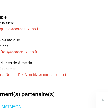
ible
la filière
iguible
@
bordeaux-inp.fr
ols-Lafargue
études
.Dols
@
bordeaux-inp.fr
 Nunes de Almeida
département
ena.Nunes_De_Almeida
@
bordeaux-inp.fr
ment(s) partenaire(s)
B-MATMECA